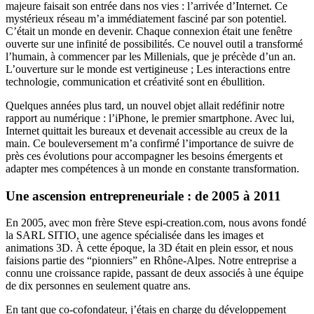
majeure faisait son entrée dans nos vies : l’arrivée d’Internet. Ce
mystérieux réseau m’a immédiatement fasciné par son potentiel.
C’était un monde en devenir. Chaque connexion était une fenêtre
ouverte sur une infinité de possibilités. Ce nouvel outil a transformé
l’humain, à commencer par les Millenials, que je précède d’un an.
L’ouverture sur le monde est vertigineuse ; Les interactions entre
technologie, communication et créativité sont en ébullition.
Quelques années plus tard, un nouvel objet allait redéfinir notre
rapport au numérique : l’iPhone, le premier smartphone. Avec lui,
Internet quittait les bureaux et devenait accessible au creux de la
main. Ce bouleversement m’a confirmé l’importance de suivre de
près ces évolutions pour accompagner les besoins émergents et
adapter mes compétences à un monde en constante transformation.
Une ascension entrepreneuriale : de 2005 à 2011
En 2005, avec mon frère Steve
espi-creation.com
, nous avons fondé
la SARL SITIO, une agence spécialisée dans les images et
animations 3D. À cette époque, la 3D était en plein essor, et nous
faisions partie des “pionniers” en Rhône-Alpes. Notre entreprise a
connu une croissance rapide, passant de deux associés à une équipe
de dix personnes en seulement quatre ans.
En tant que co-cofondateur, j’étais en charge du développement